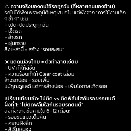
⚠️
ความจริงของคนใช้รถทุกวัน (ที่หลายคนมองข้าม)
รถไม่ได้พังเพราะอุบัติเหตุเสมอไป แต่พังจาก “การใช้งานเล็ก
ๆ ซ้ำ ๆ” เช่น:
- เปิด-ปิดประตูทุกวัน
- เช็ดรถ
- ล้างรถ
- ฝุ่นทราย
สิ่งเหล่านี้ = สร้าง “รอยสะสม”
☀️ แดดเมืองไทย = ตัวทำลายเงียบ
- UV ทำให้สีซีด
- ความร้อนทำให้ Clear coat เสื่อม
ล้างรถบ่อย = รอยเพิ่ม
แม้คุณดูแลดี แต่การล้างบ่อย = เพิ่มโอกาสเกิดรอย
เปรียบเทียบชัด: ไม่ติด vs ติดฟิล์มใสกันรอยรถยนต์
ฝั่งที่ 1: “ไม่ติดฟิล์มใสกันรอยรถยนต์”
สิ่งที่จะเกิดขึ้นภายใน 6–12 เดือน:
- รอยขนแมวเต็มคัน
- คราบฝังลึก
- สีเริ่มหมอง