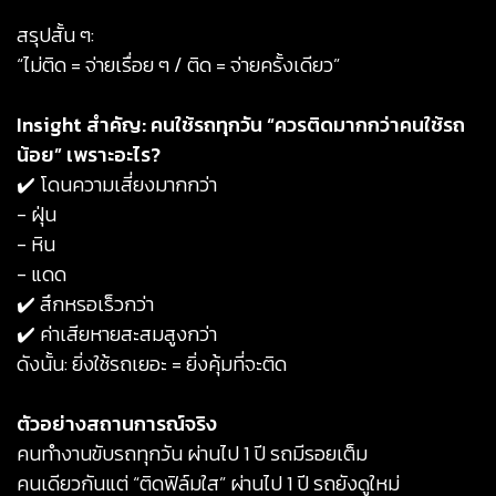
สรุปสั้น ๆ:
“ไม่ติด = จ่ายเรื่อย ๆ / ติด = จ่ายครั้งเดียว”
Insight สำคัญ: คนใช้รถทุกวัน “ควรติดมากกว่าคนใช้รถ
น้อย” เพราะอะไร?
✔️ โดนความเสี่ยงมากกว่า
- ฝุ่น
- หิน
- แดด
✔️ สึกหรอเร็วกว่า
✔️ ค่าเสียหายสะสมสูงกว่า
ดังนั้น: ยิ่งใช้รถเยอะ = ยิ่งคุ้มที่จะติด
ตัวอย่างสถานการณ์จริง
‍คนทำงานขับรถทุกวัน ผ่านไป 1 ปี รถมีรอยเต็ม
คนเดียวกันแต่ “ติดฟิล์มใส” ผ่านไป 1 ปี รถยังดูใหม่