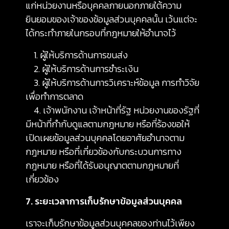
แก่หน่วยงานหรือบุคคลภายนอกภายใต้ความ
ยินยอมของเจ้าของข้อมูลส่วนบุคคลนั้น เว้นแต่จะ
ได้กระทำภายในกรอบที่กฎหมายให้อำนาจไว้
1. ผู้ให้บริการด้านการขนส่ง
2. ผู้ให้บริการด้านการชำระเงิน
3. ผู้ให้บริการด้านการวิเคราะห์ข้อมูล การทำวิจัย
เพื่อทำการตลาด
4. เจ้าพนักงาน เจ้าหน้าที่รัฐ หน่วยงานของรัฐที่
มีหน้าที่กำกับดูแลตามกฎหมาย หรือที่ร้องขอให้
เปิดเผยข้อมูลส่วนบุคคลโดยอาศัยอำนาจตาม
กฎหมาย หรือที่เกี่ยวข้องกับกระบวนการทาง
กฎหมาย หรือที่ได้รับอนุญาตตามกฎหมายที่
เกี่ยวข้อง
7. ระยะเวลาการเก็บรักษาข้อมูลส่วนบุคคล
เราจะเก็บรักษาข้อมูลส่วนบุคคลของท่านไว้เพียง