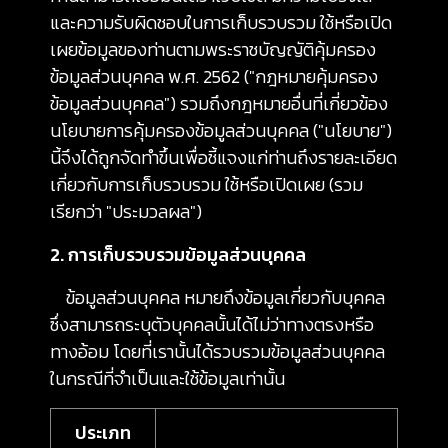
และความรับผิดชอบในการเก็บรวบรวม ใช้หรือเปิด
เผยข้อมูลของท่านตามพระราชบัญญัติคุ้มครอง
ข้อมูลส่วนบุคคล พ.ศ. 2562 ("กฎหมายคุ้มครอง
ข้อมูลส่วนบุคคล") รวมถึงกฎหมายอื่นที่เกี่ยวข้อง
นโยบายการคุ้มครองข้อมูลส่วนบุคคล ("นโยบาย")
นี้จึงได้ถูกจัดทำขึ้นเพื่อชี้แจงแก่ท่านถึงรายละเอียด
เกี่ยวกับการเก็บรวบรวม ใช้หรือเปิดเผย (รวม
เรียกว่า "ประมวลผล")
2. การเก็บรวบรวมข้อมูลส่วนบุคคล
ข้อมูลส่วนบุคคล หมายถึงข้อมูลเกี่ยวกับบุคคล
ซึ่งสามารถระบุตัวบุคคลนั้นได้ไม่ว่าทางตรงหรือ
ทางอ้อม โดยที่เรานั้นได้รวบรวมข้อมูลส่วนบุคคล
ในกรณีที่จำเป็นและใช้ข้อมูลเท่านั้น
ประเภท