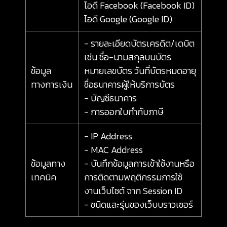
ไอดี Facebook (Facebook ID)
ไอดี Google (Google ID)
- รายละเอียดบัตรเครดิต/เดบิต
เช่น ชื่อ-นามสกุลบนบัตร
ข้อมูล
หมายเลขบัตร วันที่บัตรหมดอายุ
ทางการเงิน
ชื่อธนาคารผู้ให้บริการบัตร
- บัญชีธนาคาร
- การออกใบกำกับภาษี
- IP Address
- MAC Address
ข้อมูลทาง
- บันทึกข้อมูลการเข้าใช้งานหรือ
เทคนิค
การติดตามพฤติกรรมการใช้
งานเว็บไซต์ จาก Session ID
- ชนิดและรุ่นของเว็บบราวเซอร์