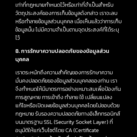
เท่าที่กฎหมายกำหนดไว้หรือเท่าที่จำเป็นสำหรับ
วัตถุประสงค์ของการเก็บข้อมูลดังกล่าว เราจะลบ
หรือทำลายข้อมูลส่วนบุคคล เมื่อเห็นแล้วว่าการเก็บ
ข้อมูลนั้น ไม่มีความจำเป็นตามจุดประสงค์ที่ได้ระบุ
ไว้
8. การรักษาความปลอดภัยของข้อมูลส่วน
บุคคล
เราตระหนักถึงความสำคัญของการรักษาความ
มั่นคงปลอดภัยของข้อมูลส่วนบุคคลของท่าน เรา
จึงกำหนดให้มีมาตรการอย่างเหมาะสมเพื่อป้องกัน
การสูญหาย การเข้าถึง ทำลาย ใช้ เปลี่ยนแปลง
แก้ไขหรือเปิดเผยข้อมูลส่วนบุคคลโดยไม่ชอบด้วย
กฎหมาย รับรองความปลอดภัยทางอิเล็กทรอนิกส์
บนมาตรฐาน SSL (Security Socket Layer) ที่
อนุมัติให้แก่เว็บไซต์โดย CA (Certificate