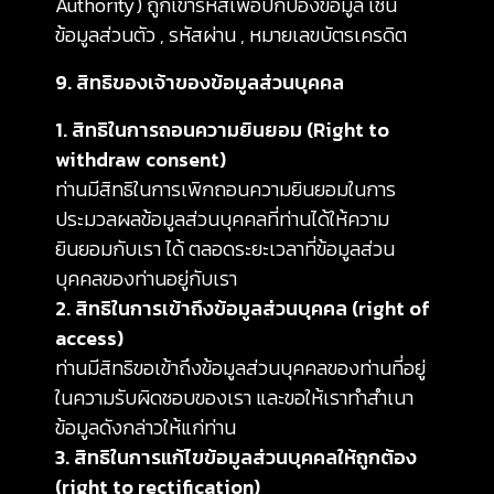
Authority) ถูกเข้ารหัสเพื่อปกป้องข้อมูล เช่น
ข้อมูลส่วนตัว , รหัสผ่าน , หมายเลขบัตรเครดิต
9. สิทธิของเจ้าของข้อมูลส่วนบุคคล
1. สิทธิในการถอนความยินยอม (Right to
withdraw consent)
ท่านมีสิทธิในการเพิกถอนความยินยอมในการ
ประมวลผลข้อมูลส่วนบุคคลที่ท่านได้ให้ความ
ยินยอมกับเรา ได้ ตลอดระยะเวลาที่ข้อมูลส่วน
บุคคลของท่านอยู่กับเรา
2. สิทธิในการเข้าถึงข้อมูลส่วนบุคคล (right of
access)
ท่านมีสิทธิขอเข้าถึงข้อมูลส่วนบุคคลของท่านที่อยู่
ในความรับผิดชอบของเรา และขอให้เราทำสำเนา
ข้อมูลดังกล่าวให้แก่ท่าน
3. สิทธิในการแก้ไขข้อมูลส่วนบุคคลให้ถูกต้อง
(right to rectification)