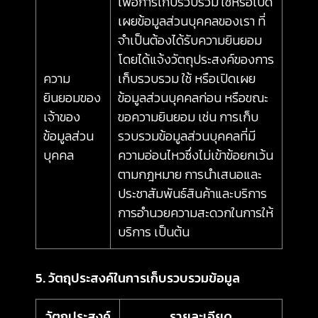
เพื่อการเก็บรวบรวม ใช้หรือเปิด
เผยข้อมูลส่วนบุคคลของเรา ที่
จำเป็นต้องได้รับความยินยอม
โดยได้แจ้งวัตถุประสงค์ของการ
ความ
เก็บรวบรวม ใช้ หรือเปิดเผย
ยินยอมของ
ข้อมูลส่วนบุคคลก่อน หรือขณะ
เจ้าของ
ขอความยินยอม เช่น การเก็บ
ข้อมูลส่วน
รวบรวมข้อมูลส่วนบุคคลที่มี
บุคคล
ความอ่อนไหวซึ่งไม่เข้าข้อยกเว้น
ตามกฎหมาย การนำเสนอและ
ประชาสัมพันธ์สินค้าและบริการ
การอำนวยความสะดวกในการให้
บริการ เป็นต้น
5. วัตถุประสงค์ในการเก็บรวบรวมข้อมูล
วัตถุประสงค์
รายละเอียด