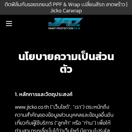
ติดฟิล์มกันรอยรถยนต์ PPF & Wrap เปลี่ยนสีรถ ลาดพร้าว |
Jicko Carwrap
นโยบายความเป็นส่วน
ตัว
1. หลักการและวัตถุประสงค์
www.jicko.co.th ("เว็บไซต์", "เรา") ตระหนักถึง
ความสำคัญของข้อมูลส่วนบุคคลและข้อมูลอื่นอัน
เกี่ยวกับผู้ใช้บริการ ("ลูกค้า" หรือ "ท่าน") เพื่อให้
ท่านสามารถเชื่อมั่นได้ว่าเว็บไซต์ มีความโปร่งใส