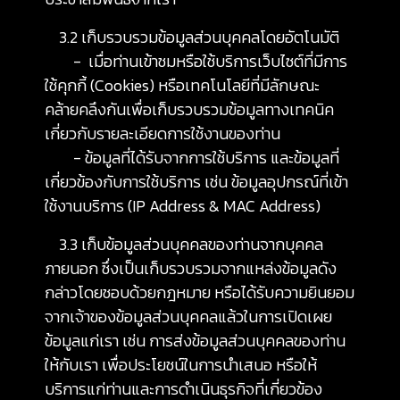
3.2 เก็บรวบรวมข้อมูลส่วนบุคคลโดยอัตโนมัติ
- เมื่อท่านเข้าชมหรือใช้บริการเว็บไซต์ที่มีการ
ใช้คุกกี้ (Cookies) หรือเทคโนโลยีที่มีลักษณะ
คล้ายคลึงกันเพื่อเก็บรวบรวมข้อมูลทางเทคนิค
เกี่ยวกับรายละเอียดการใช้งานของท่าน
- ข้อมูลที่ได้รับจากการใช้บริการ และข้อมูลที่
เกี่ยวข้องกับการใช้บริการ เช่น ข้อมูลอุปกรณ์ที่เข้า
ใช้งานบริการ (IP Address & MAC Address)
3.3 เก็บข้อมูลส่วนบุคคลของท่านจากบุคคล
ภายนอก ซึ่งเป็นเก็บรวบรวมจากแหล่งข้อมูลดัง
กล่าวโดยชอบด้วยกฎหมาย หรือได้รับความยินยอม
จากเจ้าของข้อมูลส่วนบุคคลแล้วในการเปิดเผย
ข้อมูลแก่เรา เช่น การส่งข้อมูลส่วนบุคคลของท่าน
ให้กับเรา เพื่อประโยชน์ในการนำเสนอ หรือให้
บริการแก่ท่านและการดำเนินธุรกิจที่เกี่ยวข้อง